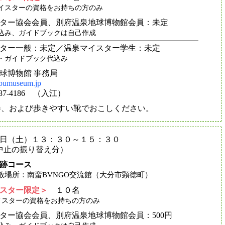
イスターの資格をお持ちの方のみ
ター協会会員、別府温泉地球博物館会員：未定
込み、ガイドブックは自己作成
ター一般：未定／温泉マイスター学生：未定
・ガイドブック代込み
球博物館 事務局
pumuseum.jp
5387-4186 （入江）
参、および歩きやすい靴でおこしください。
５日（土）１３：３０～１５：３０
日中止の振り替え分）
跡コース
場所：南蛮BVNGO交流館（大分市顕徳町）
スター限定＞
１０名
スターの資格をお持ちの方のみ
ター協会会員、別府温泉地球博物館会員：500円