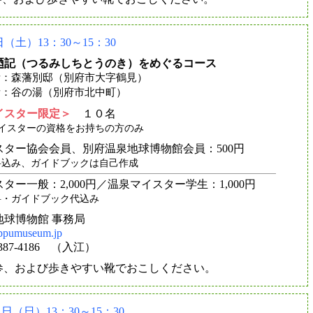
（土）13：30～15：30
廼記（つるみしちとうのき）をめぐるコース
：森藩別邸（別府市大字鶴見）
：谷の湯（別府市北中町）
イスター限定＞
１０名
スターの資格をお持ちの方のみ
スター協会会員、別府温泉地球博物館会員：500円
料込み、ガイドブックは自己作成
ター一般：2,000円／温泉マイスター学生：1,000円
料・ガイドブック代込み
地球博物館 事務局
ppumuseum.jp
-5387-4186 （入江）
参、および歩きやすい靴でおこしください。
（日）13：30～15：30