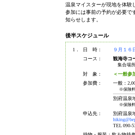
温泉マイスターが現地を体験
参加には事前の予約が必要で
知らせします。
後半スケジュール
1．
日 時：
９月１６日
コース：
観海寺コ
集合場所
対 象：
＜一般参
参加費：
一般：2,0
※保険
別府温泉
※保険
申込先：
別府温泉
hiking@be
TEL 090
持物・服装：飲み物持