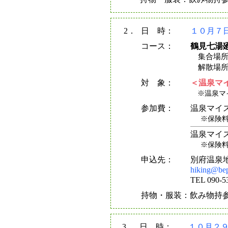
2．
日 時：
１０月７日
コース：
鶴見七湯
集合場所
解散場所
対 象：
＜温泉マ
※温泉マイ
参加費：
温泉マイ
※保険
温泉マイス
※保険
申込先：
別府温泉
hiking@be
TEL 090
持物・服装：飲み物持
3．
日 時：
１０月２９日