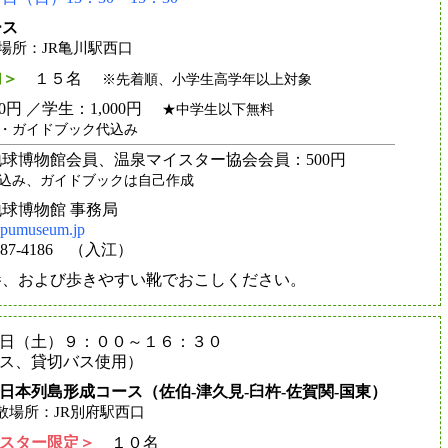
ース
所：JR亀川駅西口
加＞
１５名
※先着順、小学生高学年以上対象
0円 ／学生：1,000円
★中学生以下無料
・ガイドブック代込み
球博物館会員、温泉マイスター協会会員：500円
込み、ガイドブックは自己作成
球博物館 事務局
pumuseum.jp
5387-4186 （入江）
参、および歩きやすい靴でおこしください。
日（土）９：００～１６：３０
ース、貸切バス使用）
日本列島形成コース（佐伯-津久見-臼杵-佐賀関-国東）
場所：JR別府駅西口
スター限定＞
１０名