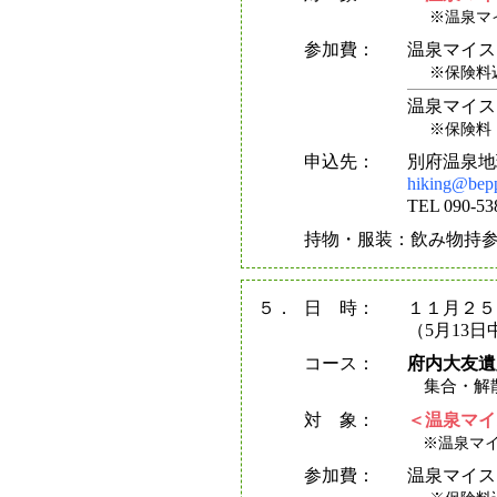
※温泉マ
参加費：
温泉マイス
※保険料
温泉マイス
※保険料
申込先：
別府温泉地
hiking@bep
TEL 090-
持物・服装：飲み物持
５．
日 時：
１１月２
（5月13
コース：
府内大友遺
集合・解散
対 象：
＜温泉マイ
※温泉マイ
参加費：
温泉マイス