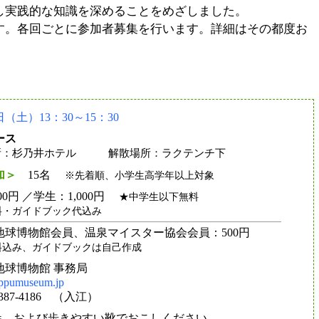
し実践的な知識を深めることをめざしました。
す。各回ごとに参加者募集を行います。詳細はその都度お
（土）13：30～15：30
ース
：杉乃井ホテル 解散場所：ラクテンチ下
加＞
15名
※先着順、小学生高学年以上対象
00円 ／学生：1,000円
★中学生以下無料
料・ガイドブック代込み
地球博物館会員、温泉マイスター協会会員：500円
料込み、ガイドブックは自己作成
地球博物館 事務局
ppumuseum.jp
-5387-4186 （入江）
参、および歩きやすい靴でおこしください。