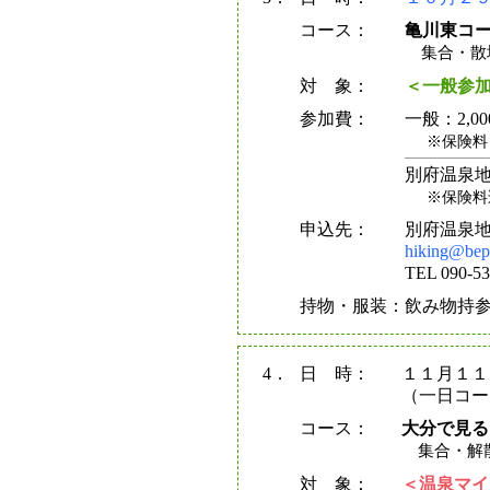
コース：
亀川東コ
集合・散場
対 象：
＜一般参
参加費：
一般：2,00
※保険料
別府温泉地
※保険料
申込先：
別府温泉地
hiking@bep
TEL 090-
持物・服装：飲み物持
4．
日 時：
１１月１１
（一日コ
コース：
大分で見る
集合・解散
対 象：
＜温泉マイ