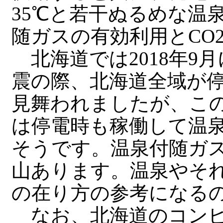
35℃と若干ぬるめな温
随ガスの有効利用とCO
北海道では2018年9
震の際、北海道全域が
見舞われましたが、こ
は停電時も稼働して温
そうです。温泉付随ガ
山あります。温泉やそ
の在り方の参考になる
なお、北海道のコンビ