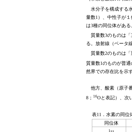
水分子を構成する水
量数1）、中性子が１
は3種の同位体がある
質量数3のものは「
る。放射線（ベータ
質量数2のものは「
質量数1のものが普
然界での存在比を示
他方、酸素（原子番号
16
8；
Oと表記）、次い
表11．水素の同位
同位体
1