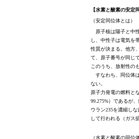
【水素と酸素の安定
（安定同位体とは）
原子核は陽子と中性
し、中性子は電気を
性質が決まる。他方
て、原子番号が同じ
このうち、放射性の
すなわち、同位体は
ない。
原子力発電の燃料とな
99.275%）である
ウラン235を濃縮し
して行われる（ガス
（水素と酸素の同位