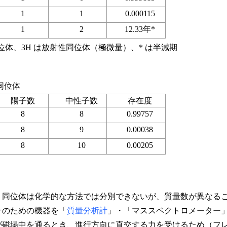
1
1
0.000115
1
2
12.33年*
位体、3H は放射性同位体（極微量）、* は半減期
同位体
陽子数
中性子数
存在度
8
8
0.99757
8
9
0.00038
8
10
0.00205
同位体は化学的な方法では分別できないが、質量数が異なる
そのための機器を「
質量分析計
」・「マススペクトロメーター
が磁場中を通るとき、進行方向に直交する力を受けるため（フ