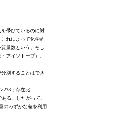
気を帯びているのに対
、これによって化学的
を質量数という。そし
素・アイソトープ）。
で分別することはでき
238；存在比
%）である。したがって、
質量のわずかな差を利用