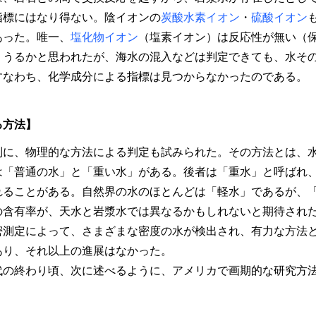
指標にはなり得ない。陰イオンの
炭酸水素イオン
・
硫酸イオン
あった。唯一、
塩化物イオン
（塩素イオン）は反応性が無い（
りうるかと思われたが、海水の混入などは判定できても、水そ
すなわち、化学成分による指標は見つからなかったのである。
る方法】
に、物理的な方法による判定も試みられた。その方法とは、
は「普通の水」と「重い水」がある。後者は「重水」と呼ばれ
れることがある。自然界の水のほとんどは「軽水」であるが、
の含有率が、天水と岩漿水では異なるかもしれないと期待され
測定によって、さまざまな密度の水が検出され、有力な方法
あり、それ以上の進展はなかった。
年代の終わり頃、次に述べるように、アメリカで画期的な研究方