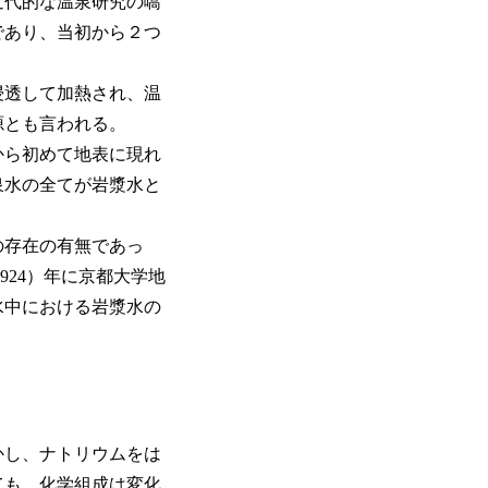
近代的な温泉研究の嚆
であり、当初から２つ
浸透して加熱され、温
源とも言われる。
から初めて地表に現れ
泉水の全てが岩漿水と
の存在の有無であっ
924）年に京都大学地
水中における岩漿水の
かし、ナトリウムをは
ても、化学組成は変化