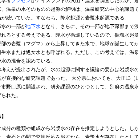
化学者
ブンゼン
がアイスランドの火山・温泉を調査したのが、
来、温泉の水そのものの起源の解明は、温泉研究の中心的課題
論が続いていた。すなわち、降水起源と岩漿水起源である。
水の一部が
地下水
となり、さらに、その一部が地下深部まで
現れるとする考えである。降水が循環しているので、循環水起
部の岩漿（マグマ）から上昇してきた水で、地球が誕生して
初生水または処女水とも呼ばれる。ただし、この考えでは、温
降水の混合を認めている。
考えが提出されたが、水の起源に関する議論の要点は岩漿水
が直接的な研究課題であった。 大分県においても、大正13（1
府市野口原に開設され、研究課題のひとつとして、別府の温泉
げられた。
法】
成分の種類や組成から岩漿水の存在を推定しようとした。し
は、岩石との間で交換反応を起すから、岩漿水が存在したとし