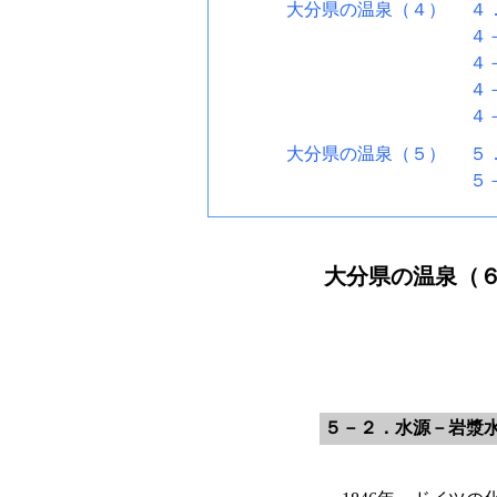
大分県の温泉（４）
４
４
４
４
４
大分県の温泉（５）
５
５
大分県の温泉（
５－２．水源－岩漿