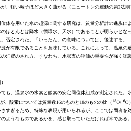
るが、軽い粒子ほど大きく曲がる（ニュートンの運動の第2法則
位体を用いた水の起源に関する研究は、質量分析計の進歩によっ
水のほとんどは降水（循環水、天水）であることが明らかとな
ん」否定された。「いったん」の意味については、後述する。
源が有限であることを意味している。これによって、温泉の
水の消費のされ方、すなわち、水収支の評価の重要性が強く認
例）
ても、温泉水の水素と酸素の安定同位体組成が測定された。
18
16
）が、酸素については質量数16のものと18のものの比（
O/
O
小さすぎるため、特殊な表現が用いられるが、ここでは両者を
どのようなものであるかを、感じ取っていただければ幸である