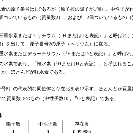
素の原子番号は1であるが（原子核の陽子が1個）、中性子が
個ついているもの（質量数2）、および、2個ついているもの（
。
3
三重水素またはトリチウム（
H またはTと表記）」と呼ばれ
線）を出して、原子番号2の原子（ヘリウム）に変る。
2
重水素またはデゥーテリウム（
HまたはDと表記）」と呼ばれ
1
通の水素であり、「軽水素（
HまたはHと表記）」と呼ばれるこ
すが、ほとんどが軽水素である。
8）の代表的な同位体と存在比を表12示す。ほとんどが質量
18
で質量数18のもの（中性子数10；
Oと表記）である。
体
陽子数
中性子数
存在度
1
0
0.999885