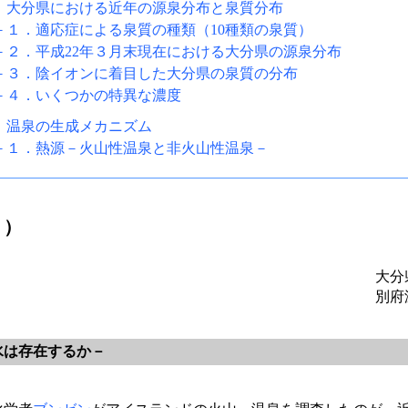
．大分県における近年の源泉分布と泉質分布
－１．適応症による泉質の種類（10種類の泉質）
－２．平成22年３月末現在における大分県の源泉分布
－３．陰イオンに着目した大分県の泉質の分布
－４．いくつかの特異な濃度
．温泉の生成メカニズム
－１．熱源－火山性温泉と非火山性温泉－
６）
大分
別府
水は存在するか－