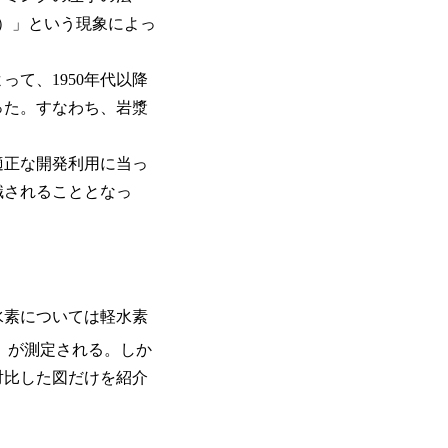
）」という現象によっ
て、1950年代以降
った。すなわち、岩漿
適正な開発利用に当っ
識されることとなっ
水素については軽水素
）が測定される。しか
対比した図だけを紹介
。