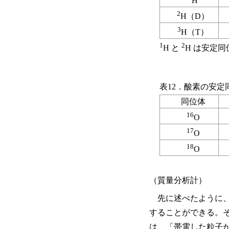
H
2
H（D）
3
H（T）
1
2
H と
H は安定同
表12．酸素の安定
同位体
16
O
17
O
18
O
（質量分析計）
先に述べたように、
することができる。
は、「帯電した粒子