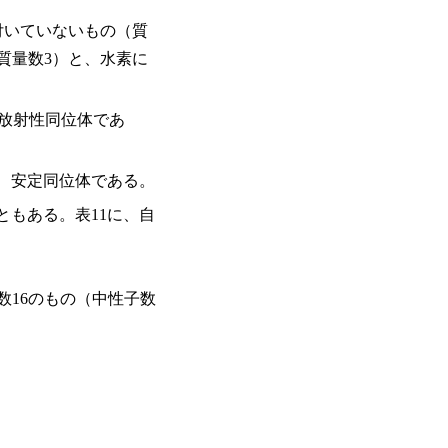
付いていないもの（質
質量数3）と、水素に
、放射性同位体であ
、安定同位体である。
ともある。表11に、自
数16のもの（中性子数