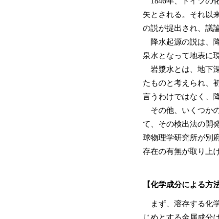
1846年、ドイツの
矢とされる。それ以
の説が提出され、議
降水起源の説は、降
泉水となって地表に
岩漿水とは、地下深
たものと考えられ、
言うわけではなく、
その他、いくつかの
て、その検出法の開発
球物理学研究所が別
存在の有無が取り上
【化学成分による方
まず、溶存する化学
じめとする金属成分