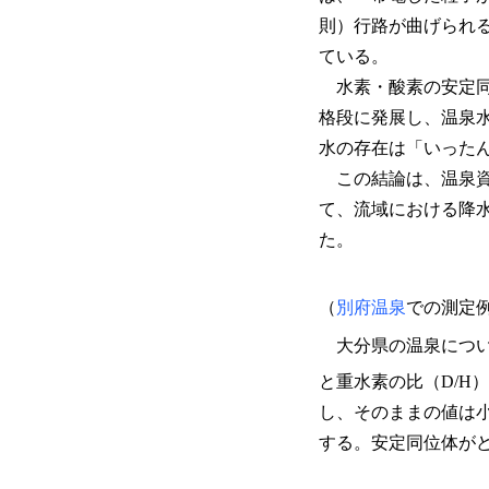
則）行路が曲げられ
ている。
水素・酸素の安定同
格段に発展し、温泉
水の存在は「いった
この結論は、温泉資
て、流域における降
た。
（
別府温泉
での測定
大分県の温泉につい
と重水素の比（D/H
し、そのままの値は
する。安定同位体が