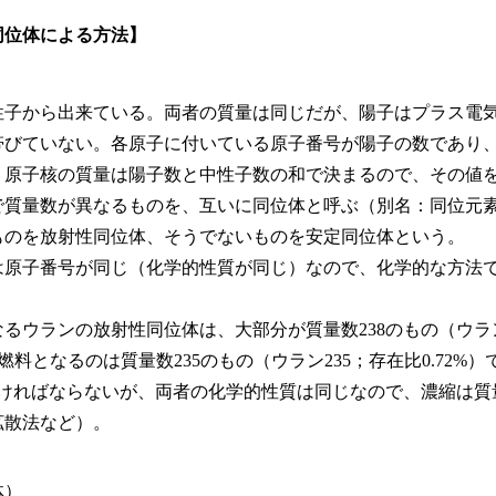
同位体による方法】
子から出来ている。両者の質量は同じだが、陽子はプラス電
帯びていない。各原子に付いている原子番号が陽子の数であり
、原子核の質量は陽子数と中性子数の和で決まるので、その値
で質量数が異なるものを、互いに同位体と呼ぶ（別名：同位元
ものを放射性同位体、そうでないものを安定同位体という。
原子番号が同じ（化学的性質が同じ）なので、化学的な方法
るウランの放射性同位体は、大部分が質量数238のもの（ウラン
が、燃料となるのは質量数235のもの（ウラン235；存在比0.72
なければならないが、両者の化学的性質は同じなので、濃縮は
拡散法など）。
体）