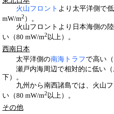
東北日本
火山フロント
より太平洋側で低い
2
mW/m
）。
火山フロントより日本海側の陸
2
い（80 mW/m
以上）。
西南日本
太平洋側の
南海トラフ
で高い（1
瀬戸内海周辺で相対的に低い（おお
下）。
九州から南西諸島では、火山フ
2
い（80 mW/m
以上）。
その他