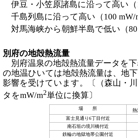
伊豆・小笠原諸島に沿って高い（100
千島列島に沿って高い（100 mW/
対馬海峡から朝鮮半島で低い（80 
別府の地殻熱流量
別府温泉の地殻熱流量データを下
の地温ひいては地殻熱流量は、地下
影響を受けています。〔（森山・川西
2
タをmW/m
単位に換算〕
場 所
熱
富士見通り6丁目付近
南石垣の境川橋付近
鉄輪の地獄地帯公園付近