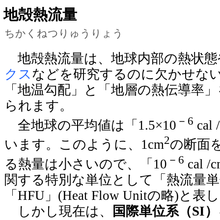
地殻熱流量
ちかくねつりゅうりょう
地殻熱流量は、地球内部の熱状態
クス
などを研究するのに欠かせな
「地温勾配」と「地層の熱伝導率」
られます。
－6
全地球の平均値は「1.5×10
cal 
2
います。このように、1cm
の断面
－6
る熱量は小さいので、「10
cal /
関する特別な単位として「熱流量単
「HFU」(Heat Flow Unitの略)
しかし現在は、
国際単位系（SI）