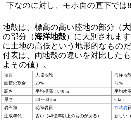
下なのに対し、モホ面の直下では8 k
地殻は、標高の高い陸地の部分（
大
の部分（
海洋地殻
）に大別されます
に土地の高低という地形的なもの
付表は、両地殻の違いを対比した
よその値）。
項目
大陸地殻
海洋地
面積の割合
29%
71%
高さ
平均標高：840 m
平均水深：
厚さ
30～60 km
6 km
岩石類
花崗岩質
玄武岩
生成年代
古い（40億年以上のものがある）
新しい