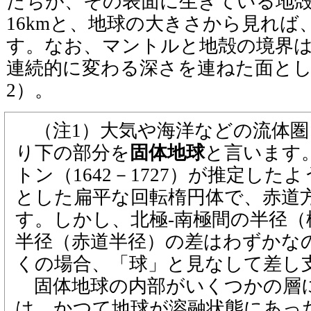
たちが、その表面に生きている地
16kmと、地球の大きさから見れば
す。なお、マントルと地殻の境界
連続的に変わる深さを連ねた面と
2）。
（注1）大気や海洋などの流体圏
り下の部分を
固体地球
と言います
トン（1642－1727）が推定した
とした扁平な回転楕円体で、赤道
す。しかし、北極-南極間の半径（
半径（赤道半径）の差はわずかなの
くの場合、「球」と見なして差し
固体地球の内部がいくつかの層
は、かつて地球が溶融状態にあっ