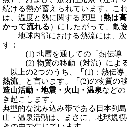
続ける熱が蓄えられています。こ
は、温度と熱に関する原理（
熱は高
かって流れる
）にしたがって、散
地球内部における熱流には、次の
す；
(1) 地層を通しての「熱伝導
(2) 物質の移動（対流）によ
以上の2つのうち、「(1)：熱伝
熱流
」と言います。「(2)の物質の
造山活動・地震・火山・温泉
などの
き起こします。
典型的な沈み込み帯である日本列
山・温泉活動は、まさに、地球規
きの中で生じています。