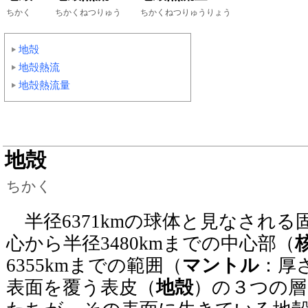
ちかく
ちかくねつりゅう
ちかくねつりゅうりょう
地殻
地殻熱流
地殻熱流量
地殻
ちかく
半径6371kmの球体と見なされる
心から半径3480kmまでの中心部（
6355kmまでの範囲（
マントル
：厚さ
表面を覆う表皮（
地殻
）の３つの層