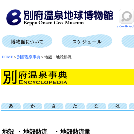
バーチャ
HOME
＞
別府温泉事典
＞地殻・地殻熱流
地殻
・
地殻熱流
・
地殻熱流量