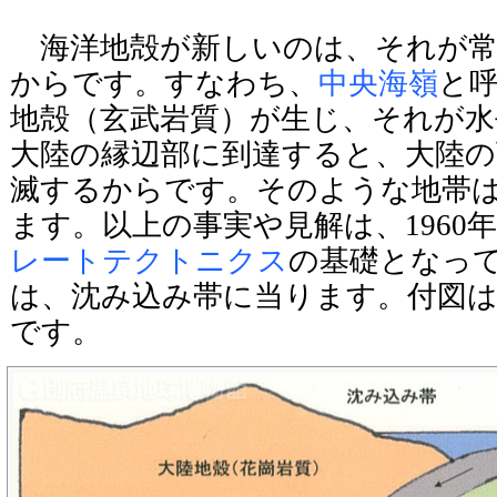
海洋地殻が新しいのは、それが常
からです。すなわち、
中央海嶺
と
地殻（玄武岩質）が生じ、それが水
大陸の縁辺部に到達すると、大陸の
滅するからです。そのような地帯
ます。以上の事実や見解は、1960
レートテクトニクス
の基礎となっ
は、沈み込み帯に当ります。付図
です。