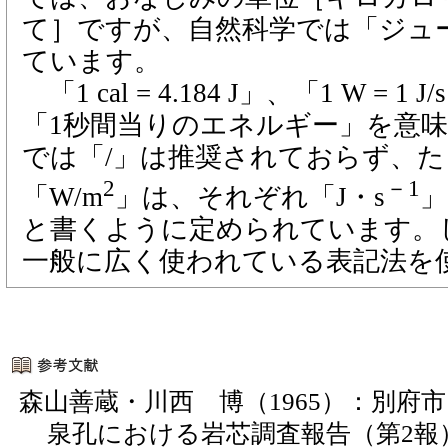
て］ですが、自然科学では「ジュ
ています。
「1 cal = 4.184 J」、「1 W = 1
「1秒間当りのエネルギー」を意味
では「/」は推奨されておらず、たと
2
－1
「W/m
」は、それぞれ「J・s
」
と書くように定められています。
一般に広く使われている表記法を
森山善蔵・川西 博（1965）：別府
泉孔における岩芯調査報告（第2報