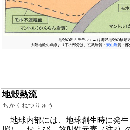
地殻の断面モデル：→ は海洋地殻の移動
大陸地殻の点線より下の部分は、玄武岩質・
安山岩
質・部
地殻熱流
ちかくねつりゅう
地球内部には、地球創生時に発生
照）、および、放射性元素（注3）