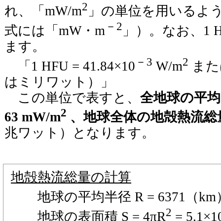
2
れ、「mW/m
」の単位を用いるよ
－2
式には「mW・m
」）。なお、1 
ます。
－3
2
「1 HFU = 41.84×10
W/m
または
はミリワット）」
この単位で表すと、
全地球の平均
2
63 mW/m
、地球全体の地殻熱流総量は
兆ワット）となります。
地殻熱流総量の計算
地球の平均半径 R = 6371（km）= 
2
地球の表面積 S = 4πR
= 5.1×1