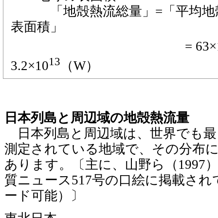
「地殻熱流総量」=「平均地殻
表面積」
= 63×1
13
3.2×10
（W）
日本列島と周辺域の地殻熱流量
日本列島と周辺域は、世界でも最
測定されている地域で、その分布
あります。〔主に、山野ら（1997
質ニュース517号の口絵に掲載さ
ード可能）〕