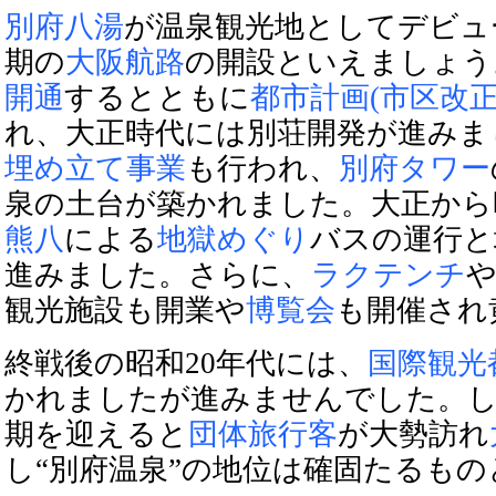
別府八湯
が温泉観光地としてデビュ
期の
大阪航路
の開設といえましょう
開通
するとともに
都市計画(市区改正
れ、大正時代には別荘開発が進みま
埋め立て事業
も行われ、
別府タワー
泉の土台が築かれました。大正から
熊八
による
地獄めぐり
バスの運行と
進みました。さらに、
ラクテンチ
観光施設も開業や
博覧会
も開催され
終戦後の昭和20年代には、
国際観光
かれましたが進みませんでした。し
期を迎えると
団体旅行客
が大勢訪れ
し“別府温泉”の地位は確固たるも