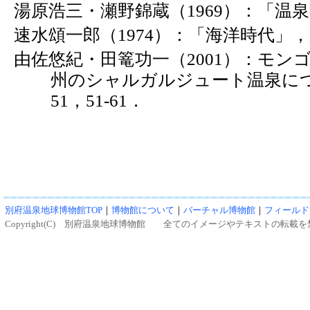
湯原浩三・瀬野錦蔵（1969）：「温
速水頌一郎（1974）：「海洋時代」
由佐悠紀・田篭功一（2001）：モン
州のシャルガルジュート温泉に
51，51-61．
別府温泉地球博物館TOP
｜
博物館について
｜
バーチャル博物館
｜
フィールド
Copyright(C) 別府温泉地球博物館 全てのイメージやテキストの転載