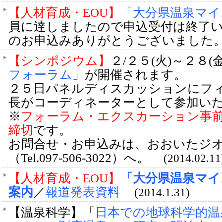
【人材育成・EOU】
「大分県温泉マイ
員に達しましたので申込受付は終了
のお申込みありがとうございました
【シンポジウム】
２/２５(火)～２８(
フォーラム
」が開催されます。
２５日パネルディスカッションにフ
長がコーディネーターとして参加い
※
フォーラム・エクスカーション事前参
締切
です。
お問合せ・お申込みは、おおいたジ
（Tel.097-506-3022）へ。
(2014.02.11
【人材育成・EOU】
「大分県温泉マイ
案内
／
報道発表資料
(2014.1.31)
【温泉科学】「
日本での地球科学的温