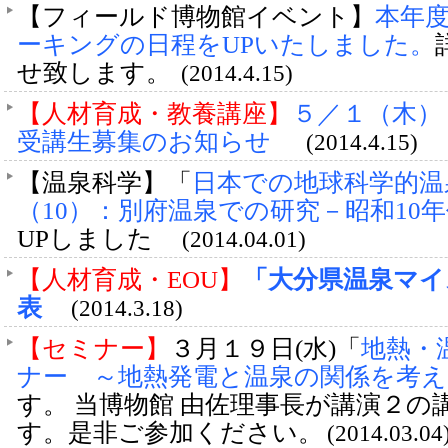
【フィールド博物館イベント】
本年
ーキングの日程をUPいたしました。
せ致します。
(2014.4.15)
【人材育成・教養講座】
５／１（木）
受講生募集のお知らせ
(2014.4.15)
【温泉科学】「
日本での地球科学的温
（10）：別府温泉での研究－昭和10年
UPしました
(2014.04.01)
【人材育成・EOU】
「大分県温泉マイ
表
(2014.3.18)
【セミナー】
３月１９日(水)「
地熱・
ナー ～地熱発電と温泉の関係を考え
す。 当博物館 由佐理事長が講演２
す。是非ご参加ください。
(2014.03.04