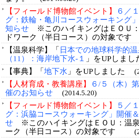
【フィールド博物館イベント】
６／１
グ：鉄輪・亀川コースウォーキング
知らせ
※このハイキングはＥＯＵ
ドワーク（半日コース）の対象で
【温泉科学】「
日本での地球科学的温
（11）：海岸地下水-１
」をUPしま
【事典】「
地下水
」をUPしました
(
【人材育成・教養講座】
６/５（木）
催のお知らせ
(2014.5.20)
【フィールド博物館イベント】
５／１
グ：浜脇コースウォーキング」開催
せ
※このハイキングはＥＯＵ：温
ーク（半日コース）の対象です
(