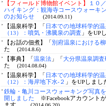
【フィールド博物館イベント】
１０／
ハイキング：観海寺コースウォーキ
のお知らせ
(2014.09.11)
【温泉科学】「
日本での地球科学的温
（13）：噴気・沸騰泉の調査
」をU
【お話の佃煮】「
別府温泉における柳
た
(2014.8.6)
【事典】「
温泉法
」「
大分県温泉調査
た
(2014.08.04)
【温泉科学】「
日本での地球科学的温
（12）：海岸地下水-２
」をUPしま
鉄輪・亀川コースウォーキング写真をFa
開しました
※Facebookアカウ
ます。
(2014.06.20)